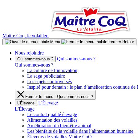
Aller
au
contenu
Maitre Coq, le volailler
Menu
Fermer
Retour
Nous rejoindre
Qui sommes-nous ?
Qui sommes-nous ?
Qui sommes-nous ?
La culture de l’innovation
La saga publicitaire
Les sujets controversés
Inspiré pour demain : le plan d’amélioration continue d
Fermer le menu : Qui sommes-nous ?
L'Élevage
L'Élevage
L'Élevage
Le contrat qualité élevage
Alimentation des volailles
Amélioration du bien-être animal
Les bienfaits de la volaille dans l’alimentation humaine
Éleveurs de volailles Maître CoQ