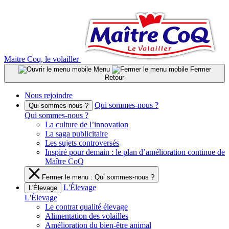
Aller
au
contenu
Maitre Coq, le volailler
Menu
Fermer
Retour
Nous rejoindre
Qui sommes-nous ?
Qui sommes-nous ?
Qui sommes-nous ?
La culture de l’innovation
La saga publicitaire
Les sujets controversés
Inspiré pour demain : le plan d’amélioration continue de
Maître CoQ
Fermer le menu : Qui sommes-nous ?
L'Élevage
L'Élevage
L'Élevage
Le contrat qualité élevage
Alimentation des volailles
Amélioration du bien-être animal