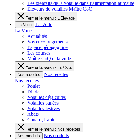
Les bienfaits de la volaille dans l’alimentation humaine
Éleveurs de volailles Maître CoQ
Fermer le menu : L'Élevage
La Voile
La Voile
La Voile
Actualités
Vos encouragements
Espace pédagogique
Les courses
Maître CoQ et la voile
Fermer le menu : La Voile
Nos recettes
Nos recettes
Nos recettes
Poulet
Dinde
Volailles déjà cuites
Volailles panées
Volailles festives
Abats
Canard, Lapin
Fermer le menu : Nos recettes
Nos produits
Nos produits