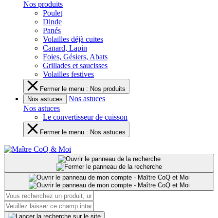
Nos produits
Poulet
Dinde
Panés
Volailles déjà cuites
Canard, Lapin
Foies, Gésiers, Abats
Grillades et saucisses
Volailles festives
Fermer le menu : Nos produits
Nos astuces
Nos astuces
Nos astuces
Le convertisseur de cuisson
Fermer le menu : Nos astuces