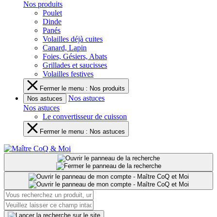
Nos produits
Poulet
Dinde
Panés
Volailles déjà cuites
Canard, Lapin
Foies, Gésiers, Abats
Grillades et saucisses
Volailles festives
Fermer le menu : Nos produits
Nos astuces
Nos astuces
Nos astuces
Le convertisseur de cuisson
Fermer le menu : Nos astuces