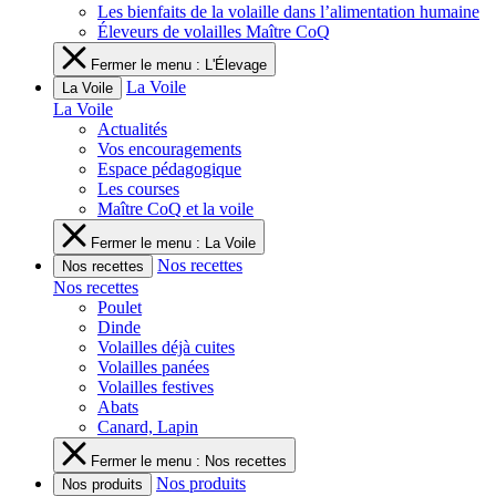
Les bienfaits de la volaille dans l’alimentation humaine
Éleveurs de volailles Maître CoQ
Fermer le menu : L'Élevage
La Voile
La Voile
La Voile
Actualités
Vos encouragements
Espace pédagogique
Les courses
Maître CoQ et la voile
Fermer le menu : La Voile
Nos recettes
Nos recettes
Nos recettes
Poulet
Dinde
Volailles déjà cuites
Volailles panées
Volailles festives
Abats
Canard, Lapin
Fermer le menu : Nos recettes
Nos produits
Nos produits