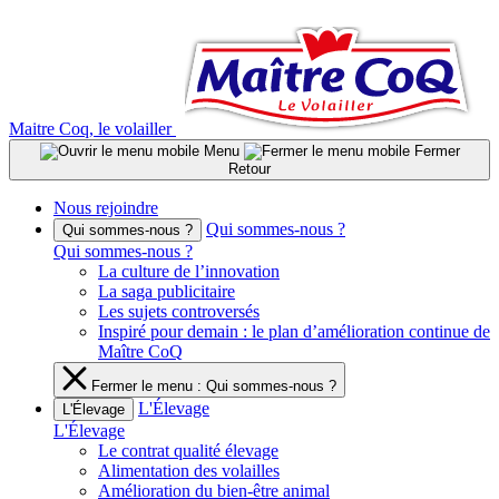
Aller
au
contenu
Maitre Coq, le volailler
Menu
Fermer
Retour
Nous rejoindre
Qui sommes-nous ?
Qui sommes-nous ?
Qui sommes-nous ?
La culture de l’innovation
La saga publicitaire
Les sujets controversés
Inspiré pour demain : le plan d’amélioration continue de
Maître CoQ
Fermer le menu : Qui sommes-nous ?
L'Élevage
L'Élevage
L'Élevage
Le contrat qualité élevage
Alimentation des volailles
Amélioration du bien-être animal