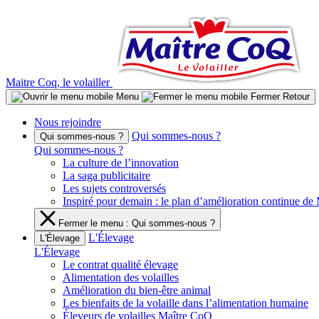
Aller
au
contenu
Maitre Coq, le volailler
Menu
Fermer
Retour
Nous rejoindre
Qui sommes-nous ?
Qui sommes-nous ?
Qui sommes-nous ?
La culture de l’innovation
La saga publicitaire
Les sujets controversés
Inspiré pour demain : le plan d’amélioration continue d
Fermer le menu : Qui sommes-nous ?
L'Élevage
L'Élevage
L'Élevage
Le contrat qualité élevage
Alimentation des volailles
Amélioration du bien-être animal
Les bienfaits de la volaille dans l’alimentation humaine
Éleveurs de volailles Maître CoQ