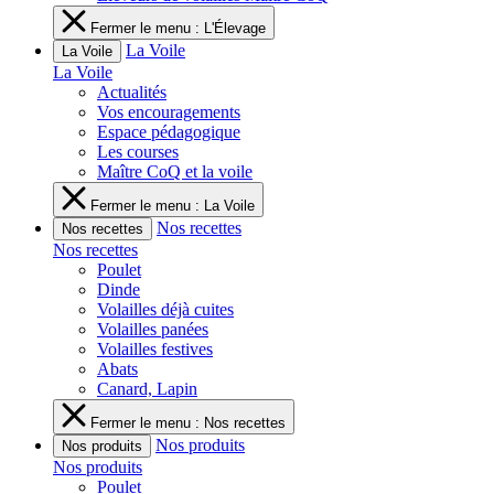
Fermer le menu : L'Élevage
La Voile
La Voile
La Voile
Actualités
Vos encouragements
Espace pédagogique
Les courses
Maître CoQ et la voile
Fermer le menu : La Voile
Nos recettes
Nos recettes
Nos recettes
Poulet
Dinde
Volailles déjà cuites
Volailles panées
Volailles festives
Abats
Canard, Lapin
Fermer le menu : Nos recettes
Nos produits
Nos produits
Nos produits
Poulet