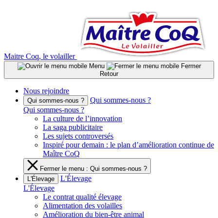
Aller
au
contenu
Maitre Coq, le volailler
Menu
Fermer
Retour
Nous rejoindre
Qui sommes-nous ?
Qui sommes-nous ?
Qui sommes-nous ?
La culture de l’innovation
La saga publicitaire
Les sujets controversés
Inspiré pour demain : le plan d’amélioration continue de
Maître CoQ
Fermer le menu : Qui sommes-nous ?
L'Élevage
L'Élevage
L'Élevage
Le contrat qualité élevage
Alimentation des volailles
Amélioration du bien-être animal