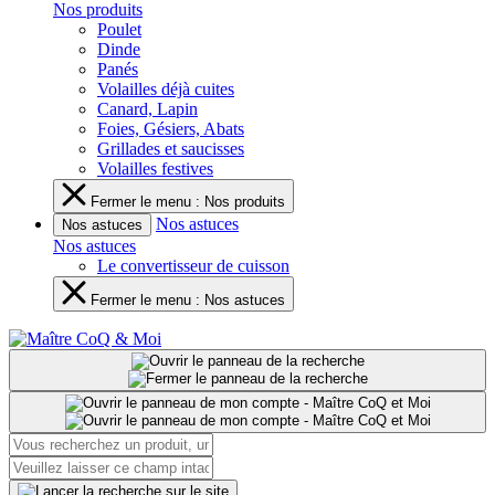
Nos produits
Poulet
Dinde
Panés
Volailles déjà cuites
Canard, Lapin
Foies, Gésiers, Abats
Grillades et saucisses
Volailles festives
Fermer le menu : Nos produits
Nos astuces
Nos astuces
Nos astuces
Le convertisseur de cuisson
Fermer le menu : Nos astuces