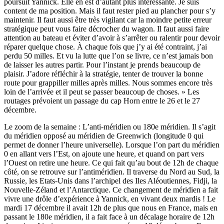
poursuit Yannick. Elle en est d’autant plus intéressante. Je suis
content de ma position. Mais il faut rester pied au plancher pour s’y
maintenir. Il faut aussi être très vigilant car la moindre petite erreur
stratégique peut vous faire décrocher du wagon. Il faut aussi faire
attention au bateau et éviter d’avoir à s’arrêter ou ralentir pour devoir
réparer quelque chose. À chaque fois que j’y ai été contraint, j’ai
perdu 50 milles. Et vu la lutte que l’on se livre, ce n’est jamais bon
de laisser les autres partir. Pour l’instant je prends beaucoup de
plaisir. J’adore réfléchir à la stratégie, tenter de trouver la bonne
route pour grappiller milles après milles. Nous sommes encore très
loin de l’arrivée et il peut se passer beaucoup de choses. » Les
routages prévoient un passage du cap Horn entre le 26 et le 27
décembre.
Le zoom de la semaine : L’anti-méridien ou 180e méridien. Il s’agit
du méridien opposé au méridien de Greenwich (longitude 0 qui
permet de donner l’heure universelle). Lorsque l’on part du méridien
0 en allant vers l’Est, on ajoute une heure, et quand on part vers
l’Ouest on retire une heure. Ce qui fait qu’au bout de 12h de chaque
côté, on se retrouve sur l’antiméridien. Il traverse du Nord au Sud, la
Russie, les Etats-Unis dans l’archipel des Iles Aléoutiennes, Fidji, la
Nouvelle-Zéland et l’Antarctique. Ce changement de méridien a fait
vivre une drôle d’expérience à Yannick, en vivant deux mardis ! Le
mardi 17 décembre il avait 12h de plus que nous en France, mais en
passant le 180e méridien, il a fait face à un décalage horaire de 12h