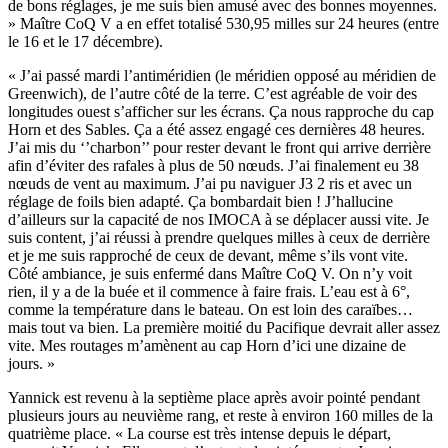
de bons réglages, je me suis bien amusé avec des bonnes moyennes.
» Maître CoQ V a en effet totalisé 530,95 milles sur 24 heures (entre
le 16 et le 17 décembre).
« J’ai passé mardi l’antiméridien (le méridien opposé au méridien de
Greenwich), de l’autre côté de la terre. C’est agréable de voir des
longitudes ouest s’afficher sur les écrans. Ça nous rapproche du cap
Horn et des Sables. Ça a été assez engagé ces dernières 48 heures.
J’ai mis du ‘’charbon’’ pour rester devant le front qui arrive derrière
afin d’éviter des rafales à plus de 50 nœuds. J’ai finalement eu 38
nœuds de vent au maximum. J’ai pu naviguer J3 2 ris et avec un
réglage de foils bien adapté. Ça bombardait bien ! J’hallucine
d’ailleurs sur la capacité de nos IMOCA à se déplacer aussi vite. Je
suis content, j’ai réussi à prendre quelques milles à ceux de derrière
et je me suis rapproché de ceux de devant, même s’ils vont vite.
Côté ambiance, je suis enfermé dans Maître CoQ V. On n’y voit
rien, il y a de la buée et il commence à faire frais. L’eau est à 6°,
comme la température dans le bateau. On est loin des caraïbes…
mais tout va bien. La première moitié du Pacifique devrait aller assez
vite. Mes routages m’amènent au cap Horn d’ici une dizaine de
jours. »
Yannick est revenu à la septième place après avoir pointé pendant
plusieurs jours au neuvième rang, et reste à environ 160 milles de la
quatrième place. « La course est très intense depuis le départ,