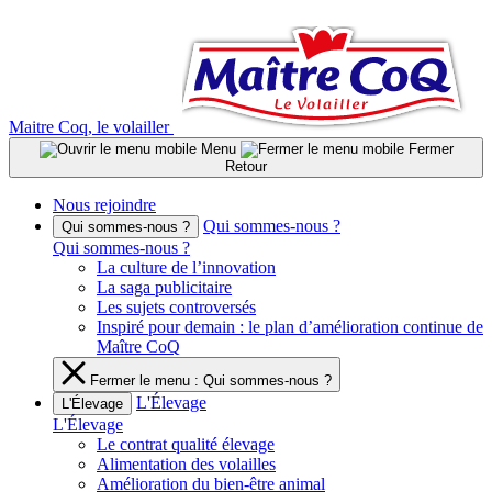
Aller
au
contenu
Maitre Coq, le volailler
Menu
Fermer
Retour
Nous rejoindre
Qui sommes-nous ?
Qui sommes-nous ?
Qui sommes-nous ?
La culture de l’innovation
La saga publicitaire
Les sujets controversés
Inspiré pour demain : le plan d’amélioration continue de
Maître CoQ
Fermer le menu : Qui sommes-nous ?
L'Élevage
L'Élevage
L'Élevage
Le contrat qualité élevage
Alimentation des volailles
Amélioration du bien-être animal