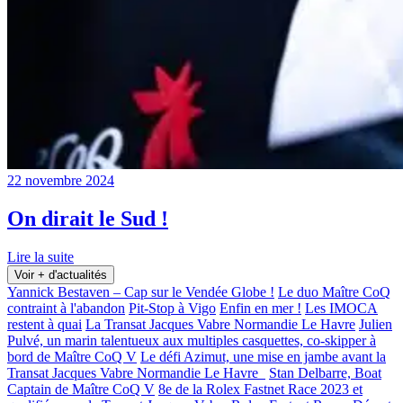
22 novembre 2024
On dirait le Sud !
Lire la suite
Voir + d'actualités
Yannick Bestaven – Cap sur le Vendée Globe !
Le duo Maître CoQ
contraint à l'abandon
Pit-Stop à Vigo
Enfin en mer !
Les IMOCA
restent à quai
La Transat Jacques Vabre Normandie Le Havre
Julien
Pulvé, un marin talentueux aux multiples casquettes, co-skipper à
bord de Maître CoQ V
Le défi Azimut, une mise en jambe avant la
Transat Jacques Vabre Normandie Le Havre
Stan Delbarre, Boat
Captain de Maître CoQ V
8e de la Rolex Fastnet Race 2023 et