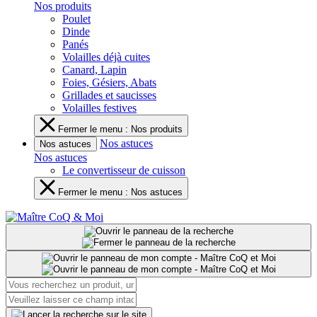
Nos produits
Poulet
Dinde
Panés
Volailles déjà cuites
Canard, Lapin
Foies, Gésiers, Abats
Grillades et saucisses
Volailles festives
Fermer le menu : Nos produits
Nos astuces
Nos astuces
Nos astuces
Le convertisseur de cuisson
Fermer le menu : Nos astuces