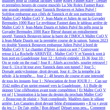
qualifiés pour la Transat Jacques Vabre
Rolex Fastnet Race : Départ
et premières heures de course musclés
La 50e Rolex Fastnet Race,
une grande première pour Yannick Bestaven et Julien Pulvé !
Sofrilog embarque aux côtés de Yannick et de son partenaire titre
Maître CoQ
Maître CoQ V, Jean-Marie et Julien 4e sur la Guyader
Bermudes 1000 Race
Le mythique Fastnet dans le tableau arrière de
Maître CoQ V
Jean-Marie Dauris et Julien Pulvé fin prêts pour la
Guyader Bermudes 1000 Race
Blessé durant un entraînement
sportif, Yannick Bestaven laisse la barre de l’IMOCA Maître CoQ V
à Jean-Marie Dauris sur la première course de la saison.
Saison 2023
en double Yannick Bestaven embarque Julien Pulvé à bord de
Maître CoQ V
Le chantier d’hiver, à quoi ça sert ?
Convoyage
retour à La Rochelle
ARRIVÉE - Maître CoQ V et Yannick sont à
bon port en Guadeloupe
Jour 12 : Arrivée estimée : H-36
Jour 10 :
On se rode on the road !
Jour 8 : Alizés accrochés, sourire retrouvé !
Jour 6 : Un p’tit tour avec Yannick dans son tunnel ?
Jour 5 :
Dorsale anticyclonique, droit devant.
Jour 4 : De la tempête à la
pétole, à la tempête…
Jour 2 : 48 heures de course et une intensité
de tous les instants
Jour 1 : Négociation de front
JOUR J : Cap sur
3542 milles d’un sprint engagé vers la Guadeloupe.
J-1 Bulle de
skipper
Une célébration avant toute compétition !
Et Maître CoQ V
est né !
L'inspiration à la base du design du prochain Maître CoQ
« Beaucoup de plaisir »
Nuit compliquée.
Madères dans le sillage
arrière, Les Canaries droit devant
Série d'empannages
« Il va y avoir
du jeu ! »
De l'air, enfin !
Bon départ!
Départ sous peu...
Comment