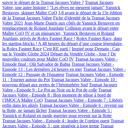
suivre le départ de la Transat Jacques Vabre ?
Transat Jacques
Vabre, une autre histoire !
"Les rêves ne meurent jamais" Yannick
Bestaven, skipper Maître CoQ
J-8 avant le départ de la 15e édition
de la Transat Jacques Vabre
Fiche d'identité de la Transat Jacques
Vabre 2021
Jean-Marie Dauris aux côtés de Yannick Bestaven en
remplacement de Roland Jourdain
Collision avant le départ entre
Maître CoQ IV et un plaisancier, Yannick Bestaven et Roland
Jourdain, privés de Rolex Fastnet Race !
Rolex Fastnet Race, dans
les starting-blocks !
A 48 heures du départ d’une course légendaire,
la Rolex Fastnet Race
C'est RE parti !
Inspiré pour Demain : Cap
sur le Vendée Globe 2024
Départ du Vendée Globe - Jour J
De
nouvelles couleurs pour Maître CoQ IV
Transat Jacques Vabre -
Episode final : Olà Salvador de Bahia
Transat Jacques Vabre -
Episode 13 : Les dernières 24 heures en mer
Transat Jacques Vabre -
Episode 12 : Passage de l'équateur
Transat Jacques Vabre - Episode
11 : Tourner autour du Pot
Transat Jacques Vabre - Episode 10 :
nouveau départ aux portes de l’hémisphère Sud
Transat Jacques
Vabre - Episode 9 : Le Pot au Noir ou le Pot de colle
Transat
Jacques Vabre - Episode 8 : Bon moment de glisse à bord de
l’IMOCA Maître CoQ
Transat Jacques Vabre - Episode 7 : Libérés
enfin dans les alizés
Transat Jacques Vabre - Episode 6 : revenir sur
la flotte, ne jamais lâcher
Transat Jacques Vabre - Episode 5 :
Yannick et Roland en mode guerrier pour revenir sur la flotte
Transat Jacques Vabre - Episode 4 : leader de l’option ouest
Transat
Jacques Vabre - Episode 3 : une stratégie à long terme
Transat