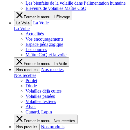
Les bienfaits de la volaille dans l’alimentation humaine
Éleveurs de volailles Maître CoQ
Fermer le menu : L'Élevage
La Voile
La Voile
La Voile
Actualités
Vos encouragements
Espace pédagogique
Les courses
Maître CoQ et la voile
Fermer le menu : La Voile
Nos recettes
Nos recettes
Nos recettes
Poulet
Dinde
Volailles déjà cuites
Volailles panées
Volailles festives
Abats
Canard, Lapin
Fermer le menu : Nos recettes
Nos produits
Nos produits