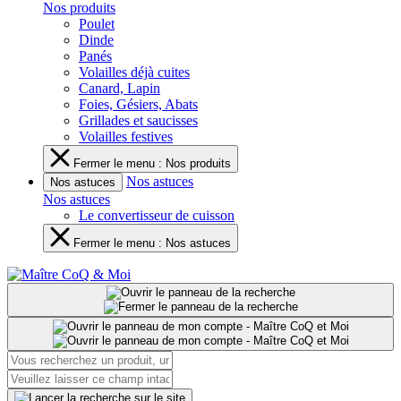
Nos produits
Poulet
Dinde
Panés
Volailles déjà cuites
Canard, Lapin
Foies, Gésiers, Abats
Grillades et saucisses
Volailles festives
Fermer le menu : Nos produits
Nos astuces
Nos astuces
Nos astuces
Le convertisseur de cuisson
Fermer le menu : Nos astuces