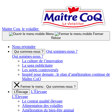
Aller
au
contenu
Maitre Coq, le volailler
Menu
Fermer
Retour
Nous rejoindre
Qui sommes-nous ?
Qui sommes-nous ?
Qui sommes-nous ?
La culture de l’innovation
La saga publicitaire
Les sujets controversés
Inspiré pour demain : le plan d’amélioration continue de
Maître CoQ
Fermer le menu : Qui sommes-nous ?
L'Élevage
L'Élevage
L'Élevage
Le contrat qualité élevage
Alimentation des volailles
Amélioration du bien-être animal