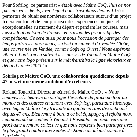
Pour Sofrilog, ce partenariat
« établi avec Maître CoQ, l’un de nos
plus anciens clients, avec lequel nous travaillons depuis 1976 »
,
permettra de réunir ses nombreux collaborateurs autour d’un projet
fédérateur fort et de leur proposer des expériences uniques et
exceptionnelles au moment du départ et pendant les courses, mais
aussi
« tout au long de l’année, en suivant les préparatifs des
compétitions. Ce sera aussi pour nous l’occasion de partager des
temps forts avec nos clients, surtout au moment du Vendée Globe,
une course née en Vendée, comme Sofrilog Ouest ! Nous espérons
vibrer à l’unisson en suivant les courses de Yannick et Maître CoQ
et que notre logo présent sur le mât franchira la ligne victorieux en
début d’année 2025 ! »
Sofrilog et Maître CoQ, une collaboration quotidienne depuis
47 ans, et une même ambition d’excellence.
Roland Tonarelli, Directeur général de Maître CoQ
: « Nous
sommes très heureux de partager l’aventure du prochain tour du
monde et des courses en amont avec Sofrilog, partenaire historique
avec lequel Maître CoQ travaille au quotidien sans discontinuité
depuis 47 ans.
Bienvenue à bord à ce bel équipage qui rejoint notre
communauté de soutien à Yannick ! Ensemble, en route vers une
prochaine aventure collective que nous espérons bien partager avec
le plus grand nombre aux Sables-d’Olonne au départ comme à
l’arrivée ! »