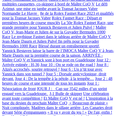
multiples casquettes, co-skipper à bord de Maître CoQ V
Le défi
Azimut, une mise en jambe avant la Transat Jacques Vabre
Normandie Le Havre
8e de la Rolex Fastnet Race 2023 et qualifiés
pour la Transat Jacques Vabre
Rolex Fastnet Race : Départ et
premières heures de course musclés
La 50e Rolex Fastnet Race, une
grande première pour Yannick Bestaven et Julien Pulvé !
Maître
CoQ V, Jean-Marie et Julien 4e sur la Guyader Bermudes 1000
Race
Le mythique Fastnet dans le tableau arrière de Maître CoQ V
Jean-Marie Dauris et Julien Pulvé fin prêts pour la Guyader
Bermudes 1000 Race
Blessé durant un entraînement sportif,
Yannick Bestaven laisse la barre de l’IMOCA Maître CoQ V à Jean-
Marie Dauris sur la première course de la saison.
ARRIVÉE -
Maître CoQ V et Yannick sont à bon port en Guadeloupe
Jour 12 :
Arrivée estimée : H-36
Jour 10 : On se rode on the road !
Jour 8 :
Alizés accrochés, sourire retrouvé !
Jour 6 : Un p’tit tour avec
Yannick dans son tunnel ?
Jour 5 : Dorsale anticyclonique, droit
devant.
Jour 4 : De la tempête à la pétole, à la tempête…
Jour 2 : 48
heures de course et une intensité de tous les instants
Jour 1 :
Négociation de front
JOUR J : Cap sur 3542 milles d’un sprint
engagé vers la Guadeloupe.
J-1 Bulle de skipper
Une célébration
avant toute compétition !
Et Maître CoQ V est né !
L'inspiration à la
base du design du prochain Maître CoQ
« Beaucoup de plaisir »
Nuit compliquée.
Madères dans le sillage arrière, Les Canaries droit
devant
Série d'empannages
« Il va y avoir du jeu ! »
De l'air, enfin !