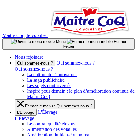
Aller
au
contenu
Maitre Coq, le volailler
Menu
Fermer
Retour
Nous rejoindre
Qui sommes-nous ?
Qui sommes-nous ?
Qui sommes-nous ?
La culture de l’innovation
La saga publicitaire
Les sujets controversés
Inspiré pour demain : le plan d’amélioration continue de
Maître CoQ
Fermer le menu : Qui sommes-nous ?
L'Élevage
L'Élevage
L'Élevage
Le contrat qualité élevage
Alimentation des volailles
Amélioration du bien-être animal