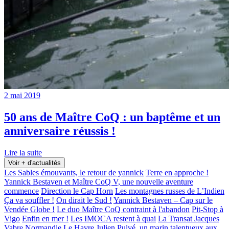
2 mai 2019
50 ans de Maître CoQ : un baptême et un
anniversaire réussis !
Lire la suite
Voir + d'actualités
Les Sables émouvants, le retour de yannick
Terre en approche !
Yannick Bestaven et Maître CoQ V, une nouvelle aventure
commence
Direction le Cap Horn
Les montagnes russes de L’Indien
Ça va souffler !
On dirait le Sud !
Yannick Bestaven – Cap sur le
Vendée Globe !
Le duo Maître CoQ contraint à l'abandon
Pit-Stop à
Vigo
Enfin en mer !
Les IMOCA restent à quai
La Transat Jacques
Vabre Normandie Le Havre
Julien Pulvé, un marin talentueux aux