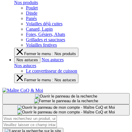
Nos produits
Poulet
Dinde
Panés
Volailles déjà cuites
Canard, Lapin
Foies, Gésiers, Abats
Grillades et saucisses
Volailles festives
Fermer le menu : Nos produits
Nos astuces
Nos astuces
Nos astuces
Le convertisseur de cuisson
Fermer le menu : Nos astuces