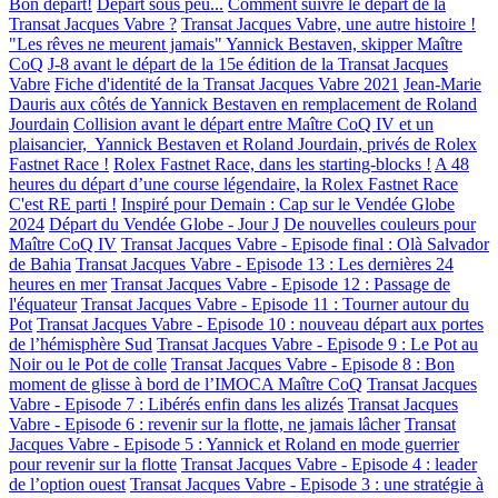
Bon départ!
Départ sous peu...
Comment suivre le départ de la
Transat Jacques Vabre ?
Transat Jacques Vabre, une autre histoire !
"Les rêves ne meurent jamais" Yannick Bestaven, skipper Maître
CoQ
J-8 avant le départ de la 15e édition de la Transat Jacques
Vabre
Fiche d'identité de la Transat Jacques Vabre 2021
Jean-Marie
Dauris aux côtés de Yannick Bestaven en remplacement de Roland
Jourdain
Collision avant le départ entre Maître CoQ IV et un
plaisancier, Yannick Bestaven et Roland Jourdain, privés de Rolex
Fastnet Race !
Rolex Fastnet Race, dans les starting-blocks !
A 48
heures du départ d’une course légendaire, la Rolex Fastnet Race
C'est RE parti !
Inspiré pour Demain : Cap sur le Vendée Globe
2024
Départ du Vendée Globe - Jour J
De nouvelles couleurs pour
Maître CoQ IV
Transat Jacques Vabre - Episode final : Olà Salvador
de Bahia
Transat Jacques Vabre - Episode 13 : Les dernières 24
heures en mer
Transat Jacques Vabre - Episode 12 : Passage de
l'équateur
Transat Jacques Vabre - Episode 11 : Tourner autour du
Pot
Transat Jacques Vabre - Episode 10 : nouveau départ aux portes
de l’hémisphère Sud
Transat Jacques Vabre - Episode 9 : Le Pot au
Noir ou le Pot de colle
Transat Jacques Vabre - Episode 8 : Bon
moment de glisse à bord de l’IMOCA Maître CoQ
Transat Jacques
Vabre - Episode 7 : Libérés enfin dans les alizés
Transat Jacques
Vabre - Episode 6 : revenir sur la flotte, ne jamais lâcher
Transat
Jacques Vabre - Episode 5 : Yannick et Roland en mode guerrier
pour revenir sur la flotte
Transat Jacques Vabre - Episode 4 : leader
de l’option ouest
Transat Jacques Vabre - Episode 3 : une stratégie à