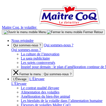
Aller
au
contenu
Maitre Coq, le volailler
Menu
Fermer
Retour
Nous rejoindre
Qui sommes-nous ?
Qui sommes-nous ?
Qui sommes-nous ?
La culture de l’innovation
La saga publicitaire
Les sujets controversés
Inspiré pour demain : le plan d’amélioration continue d
Fermer le menu : Qui sommes-nous ?
L'Élevage
L'Élevage
L'Élevage
Le contrat qualité élevage
Alimentation des volailles
Amélioration du bien-être animal
Les bienfaits de la volaille dans l’alimentation humaine
Éleveurs de volailles Maître CoQ