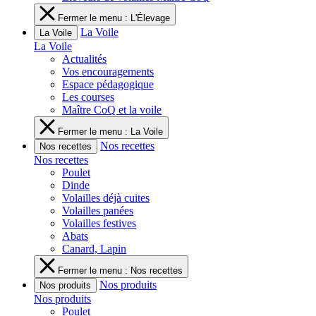
Fermer le menu : L'Élevage
La Voile
La Voile
La Voile
Actualités
Vos encouragements
Espace pédagogique
Les courses
Maître CoQ et la voile
Fermer le menu : La Voile
Nos recettes
Nos recettes
Nos recettes
Poulet
Dinde
Volailles déjà cuites
Volailles panées
Volailles festives
Abats
Canard, Lapin
Fermer le menu : Nos recettes
Nos produits
Nos produits
Nos produits
Poulet