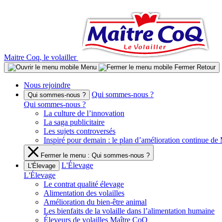
Aller
au
contenu
Maitre Coq, le volailler
Menu
Fermer
Retour
Nous rejoindre
Qui sommes-nous ?
Qui sommes-nous ?
Qui sommes-nous ?
La culture de l’innovation
La saga publicitaire
Les sujets controversés
Inspiré pour demain : le plan d’amélioration continue d
Fermer le menu : Qui sommes-nous ?
L'Élevage
L'Élevage
L'Élevage
Le contrat qualité élevage
Alimentation des volailles
Amélioration du bien-être animal
Les bienfaits de la volaille dans l’alimentation humaine
Éleveurs de volailles Maître CoQ