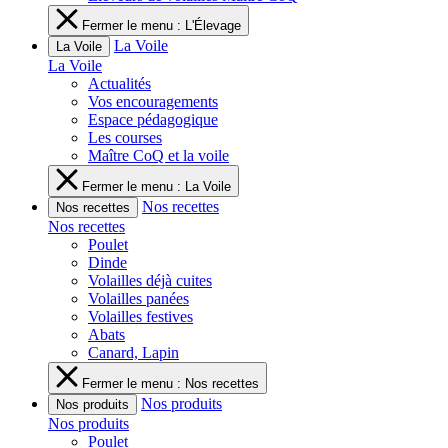
Fermer le menu : L'Élevage
La Voile
La Voile
La Voile
Actualités
Vos encouragements
Espace pédagogique
Les courses
Maître CoQ et la voile
Fermer le menu : La Voile
Nos recettes
Nos recettes
Nos recettes
Poulet
Dinde
Volailles déjà cuites
Volailles panées
Volailles festives
Abats
Canard, Lapin
Fermer le menu : Nos recettes
Nos produits
Nos produits
Nos produits
Poulet