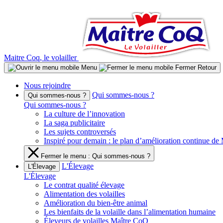
Aller
au
contenu
Maitre Coq, le volailler
Menu
Fermer
Retour
Nous rejoindre
Qui sommes-nous ?
Qui sommes-nous ?
Qui sommes-nous ?
La culture de l’innovation
La saga publicitaire
Les sujets controversés
Inspiré pour demain : le plan d’amélioration continue d
Fermer le menu : Qui sommes-nous ?
L'Élevage
L'Élevage
L'Élevage
Le contrat qualité élevage
Alimentation des volailles
Amélioration du bien-être animal
Les bienfaits de la volaille dans l’alimentation humaine
Éleveurs de volailles Maître CoQ