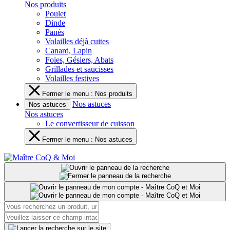
Nos produits
Poulet
Dinde
Panés
Volailles déjà cuites
Canard, Lapin
Foies, Gésiers, Abats
Grillades et saucisses
Volailles festives
Fermer le menu : Nos produits
Nos astuces
Nos astuces
Nos astuces
Le convertisseur de cuisson
Fermer le menu : Nos astuces