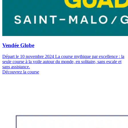
Vendée Globe
Départ le 10 novembre 2024 La course mythique par excellence : la
seule course à la voile autour du monde, en solitaire, sans escale et
sans assistance.
Découvrez la course