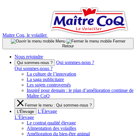
Aller
au
contenu
Maitre Coq, le volailler
Menu
Fermer
Retour
Nous rejoindre
Qui sommes-nous ?
Qui sommes-nous ?
Qui sommes-nous ?
La culture de l’innovation
La saga publicitaire
Les sujets controversés
Inspiré pour demain : le plan d’amélioration continue de
Maître CoQ
Fermer le menu : Qui sommes-nous ?
L'Élevage
L'Élevage
L'Élevage
Le contrat qualité élevage
Alimentation des volailles
Amélioration du bien-être animal