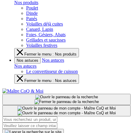
Nos produits
Poulet
Dinde
Panés
Volailles déjà cuites
Canard, Lapin
Foies, Gésiers, Abats
Grillades et saucisses
Volailles festives
Fermer le menu : Nos produits
Nos astuces
Nos astuces
Nos astuces
Le convertisseur de cuisson
Fermer le menu : Nos astuces