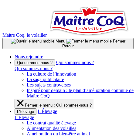
Aller
au
contenu
Maitre Coq, le volailler
Menu
Fermer
Retour
Nous rejoindre
Qui sommes-nous ?
Qui sommes-nous ?
Qui sommes-nous ?
La culture de l’innovation
La saga publicitaire
Les sujets controversés
Inspiré pour demain : le plan d’amélioration continue de
Maître CoQ
Fermer le menu : Qui sommes-nous ?
L'Élevage
L'Élevage
L'Élevage
Le contrat qualité élevage
Alimentation des volailles
Amélioration du bien-être animal