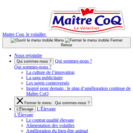
Aller
au
contenu
Maitre Coq, le volailler
Menu
Fermer
Retour
Nous rejoindre
Qui sommes-nous ?
Qui sommes-nous ?
Qui sommes-nous ?
La culture de l’innovation
La saga publicitaire
Les sujets controversés
Inspiré pour demain : le plan d’amélioration continue de
Maître CoQ
Fermer le menu : Qui sommes-nous ?
L'Élevage
L'Élevage
L'Élevage
Le contrat qualité élevage
Alimentation des volailles
Amélioration du bien-être animal