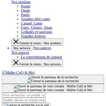
Nos produits
Poulet
Dinde
Panés
Volailles déjà cuites
Canard, Lapin
Foies, Gésiers, Abats
Grillades et saucisses
Volailles festives
Fermer le menu : Nos produits
Nos astuces
Nos astuces
Nos astuces
Le convertisseur de cuisson
Fermer le menu : Nos astuces