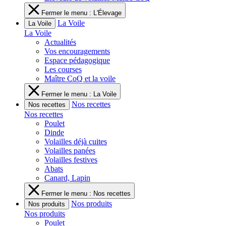
Fermer le menu : L'Élevage
La Voile
La Voile
La Voile
Actualités
Vos encouragements
Espace pédagogique
Les courses
Maître CoQ et la voile
Fermer le menu : La Voile
Nos recettes
Nos recettes
Nos recettes
Poulet
Dinde
Volailles déjà cuites
Volailles panées
Volailles festives
Abats
Canard, Lapin
Fermer le menu : Nos recettes
Nos produits
Nos produits
Nos produits
Poulet