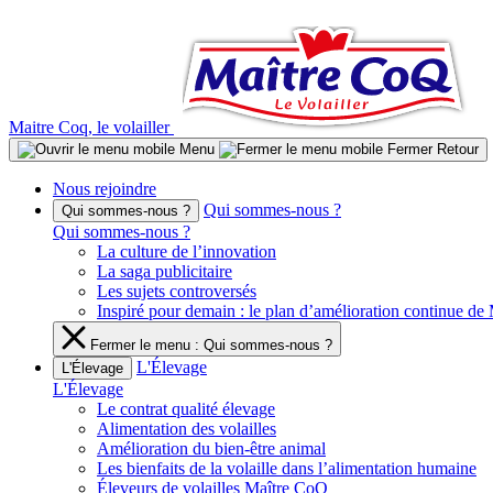
Aller
au
contenu
Maitre Coq, le volailler
Menu
Fermer
Retour
Nous rejoindre
Qui sommes-nous ?
Qui sommes-nous ?
Qui sommes-nous ?
La culture de l’innovation
La saga publicitaire
Les sujets controversés
Inspiré pour demain : le plan d’amélioration continue d
Fermer le menu : Qui sommes-nous ?
L'Élevage
L'Élevage
L'Élevage
Le contrat qualité élevage
Alimentation des volailles
Amélioration du bien-être animal
Les bienfaits de la volaille dans l’alimentation humaine
Éleveurs de volailles Maître CoQ