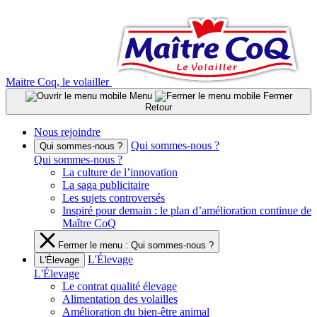
Aller
au
contenu
Maitre Coq, le volailler
Menu
Fermer
Retour
Nous rejoindre
Qui sommes-nous ?
Qui sommes-nous ?
Qui sommes-nous ?
La culture de l’innovation
La saga publicitaire
Les sujets controversés
Inspiré pour demain : le plan d’amélioration continue de
Maître CoQ
Fermer le menu : Qui sommes-nous ?
L'Élevage
L'Élevage
L'Élevage
Le contrat qualité élevage
Alimentation des volailles
Amélioration du bien-être animal