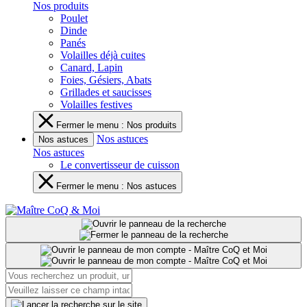
Nos produits
Poulet
Dinde
Panés
Volailles déjà cuites
Canard, Lapin
Foies, Gésiers, Abats
Grillades et saucisses
Volailles festives
Fermer le menu : Nos produits
Nos astuces
Nos astuces
Nos astuces
Le convertisseur de cuisson
Fermer le menu : Nos astuces