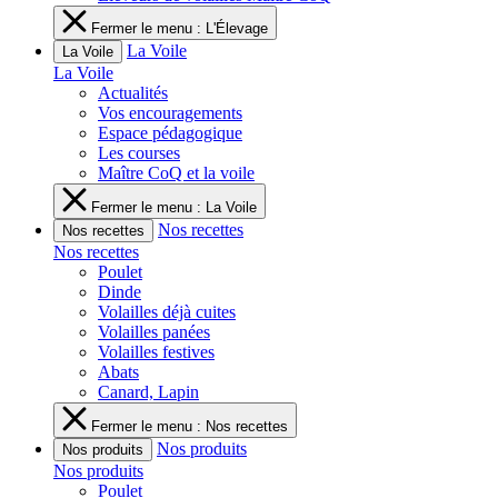
Fermer le menu : L'Élevage
La Voile
La Voile
La Voile
Actualités
Vos encouragements
Espace pédagogique
Les courses
Maître CoQ et la voile
Fermer le menu : La Voile
Nos recettes
Nos recettes
Nos recettes
Poulet
Dinde
Volailles déjà cuites
Volailles panées
Volailles festives
Abats
Canard, Lapin
Fermer le menu : Nos recettes
Nos produits
Nos produits
Nos produits
Poulet