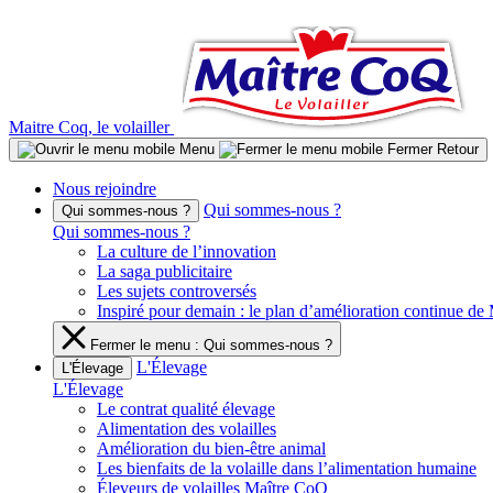
Aller
au
contenu
Maitre Coq, le volailler
Menu
Fermer
Retour
Nous rejoindre
Qui sommes-nous ?
Qui sommes-nous ?
Qui sommes-nous ?
La culture de l’innovation
La saga publicitaire
Les sujets controversés
Inspiré pour demain : le plan d’amélioration continue d
Fermer le menu : Qui sommes-nous ?
L'Élevage
L'Élevage
L'Élevage
Le contrat qualité élevage
Alimentation des volailles
Amélioration du bien-être animal
Les bienfaits de la volaille dans l’alimentation humaine
Éleveurs de volailles Maître CoQ