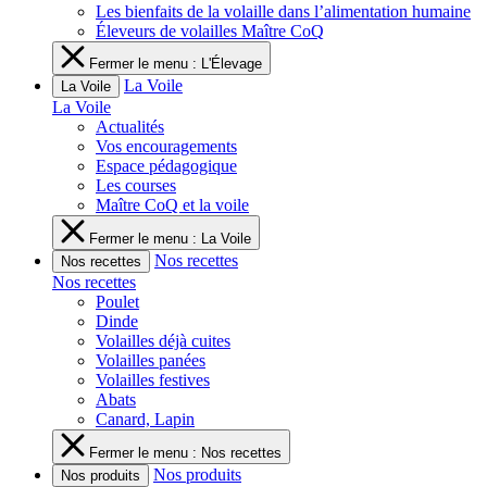
Les bienfaits de la volaille dans l’alimentation humaine
Éleveurs de volailles Maître CoQ
Fermer le menu : L'Élevage
La Voile
La Voile
La Voile
Actualités
Vos encouragements
Espace pédagogique
Les courses
Maître CoQ et la voile
Fermer le menu : La Voile
Nos recettes
Nos recettes
Nos recettes
Poulet
Dinde
Volailles déjà cuites
Volailles panées
Volailles festives
Abats
Canard, Lapin
Fermer le menu : Nos recettes
Nos produits
Nos produits