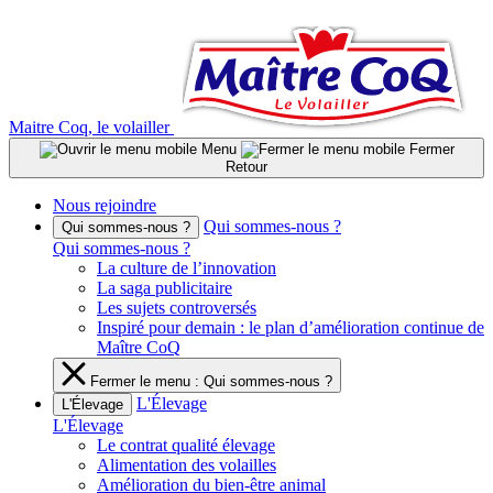
Aller
au
contenu
Maitre Coq, le volailler
Menu
Fermer
Retour
Nous rejoindre
Qui sommes-nous ?
Qui sommes-nous ?
Qui sommes-nous ?
La culture de l’innovation
La saga publicitaire
Les sujets controversés
Inspiré pour demain : le plan d’amélioration continue de
Maître CoQ
Fermer le menu : Qui sommes-nous ?
L'Élevage
L'Élevage
L'Élevage
Le contrat qualité élevage
Alimentation des volailles
Amélioration du bien-être animal