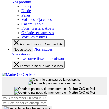
Nos produits
Poulet
Dinde
Panés
Volailles déjà cuites
Canard, Lapin
Foies, Gésiers, Abats
Grillades et saucisses
Volailles festives
Fermer le menu : Nos produits
Nos astuces
Nos astuces
Nos astuces
Le convertisseur de cuisson
Fermer le menu : Nos astuces