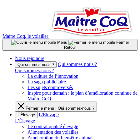
Aller
au
contenu
Maitre Coq, le volailler
Menu
Fermer
Retour
Nous rejoindre
Qui sommes-nous ?
Qui sommes-nous ?
Qui sommes-nous ?
La culture de l’innovation
La saga publicitaire
Les sujets controversés
Inspiré pour demain : le plan d’amélioration continue de
Maître CoQ
Fermer le menu : Qui sommes-nous ?
L'Élevage
L'Élevage
L'Élevage
Le contrat qualité élevage
Alimentation des volailles
Amélioration du bien-être animal