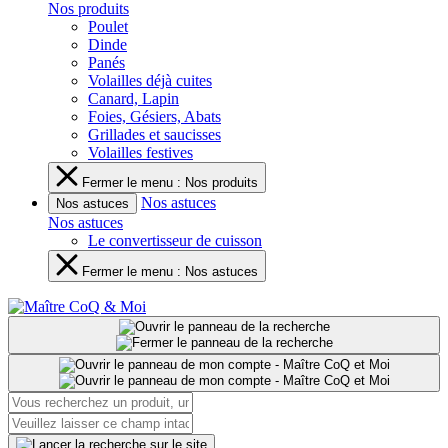
Nos produits
Poulet
Dinde
Panés
Volailles déjà cuites
Canard, Lapin
Foies, Gésiers, Abats
Grillades et saucisses
Volailles festives
Fermer le menu : Nos produits
Nos astuces
Nos astuces
Nos astuces
Le convertisseur de cuisson
Fermer le menu : Nos astuces