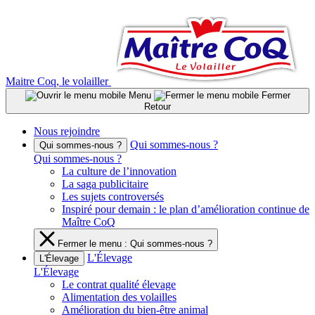
Aller
au
contenu
Maitre Coq, le volailler
Menu
Fermer
Retour
Nous rejoindre
Qui sommes-nous ?
Qui sommes-nous ?
Qui sommes-nous ?
La culture de l’innovation
La saga publicitaire
Les sujets controversés
Inspiré pour demain : le plan d’amélioration continue de
Maître CoQ
Fermer le menu : Qui sommes-nous ?
L'Élevage
L'Élevage
L'Élevage
Le contrat qualité élevage
Alimentation des volailles
Amélioration du bien-être animal