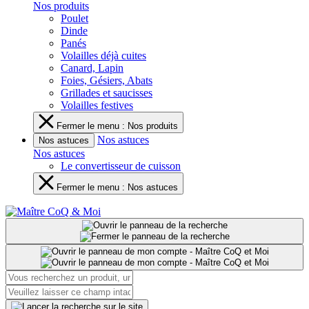
Nos produits
Poulet
Dinde
Panés
Volailles déjà cuites
Canard, Lapin
Foies, Gésiers, Abats
Grillades et saucisses
Volailles festives
Fermer le menu : Nos produits
Nos astuces
Nos astuces
Nos astuces
Le convertisseur de cuisson
Fermer le menu : Nos astuces