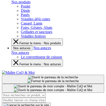
Nos produits
Poulet
Dinde
Panés
Volailles déjà cuites
Canard, Lapin
Foies, Gésiers, Abats
Grillades et saucisses
Volailles festives
Fermer le menu : Nos produits
Nos astuces
Nos astuces
Nos astuces
Le convertisseur de cuisson
Fermer le menu : Nos astuces