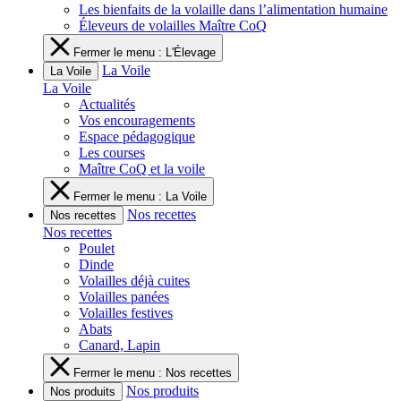
Les bienfaits de la volaille dans l’alimentation humaine
Éleveurs de volailles Maître CoQ
Fermer le menu : L'Élevage
La Voile
La Voile
La Voile
Actualités
Vos encouragements
Espace pédagogique
Les courses
Maître CoQ et la voile
Fermer le menu : La Voile
Nos recettes
Nos recettes
Nos recettes
Poulet
Dinde
Volailles déjà cuites
Volailles panées
Volailles festives
Abats
Canard, Lapin
Fermer le menu : Nos recettes
Nos produits
Nos produits