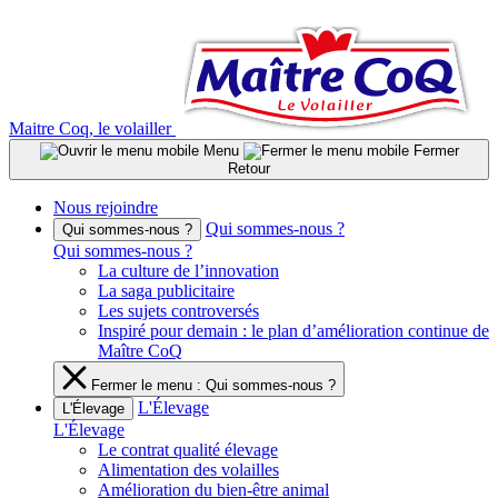
Aller
au
contenu
Maitre Coq, le volailler
Menu
Fermer
Retour
Nous rejoindre
Qui sommes-nous ?
Qui sommes-nous ?
Qui sommes-nous ?
La culture de l’innovation
La saga publicitaire
Les sujets controversés
Inspiré pour demain : le plan d’amélioration continue de
Maître CoQ
Fermer le menu : Qui sommes-nous ?
L'Élevage
L'Élevage
L'Élevage
Le contrat qualité élevage
Alimentation des volailles
Amélioration du bien-être animal