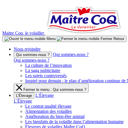
Aller
au
contenu
Maitre Coq, le volailler
Menu
Fermer
Retour
Nous rejoindre
Qui sommes-nous ?
Qui sommes-nous ?
Qui sommes-nous ?
La culture de l’innovation
La saga publicitaire
Les sujets controversés
Inspiré pour demain : le plan d’amélioration continue d
Fermer le menu : Qui sommes-nous ?
L'Élevage
L'Élevage
L'Élevage
Le contrat qualité élevage
Alimentation des volailles
Amélioration du bien-être animal
Les bienfaits de la volaille dans l’alimentation humaine
Éleveurs de volailles Maître CoQ