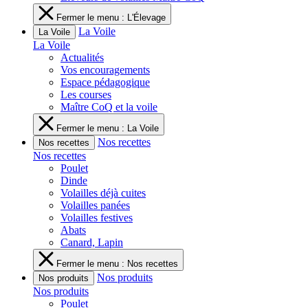
Fermer le menu : L'Élevage
La Voile
La Voile
La Voile
Actualités
Vos encouragements
Espace pédagogique
Les courses
Maître CoQ et la voile
Fermer le menu : La Voile
Nos recettes
Nos recettes
Nos recettes
Poulet
Dinde
Volailles déjà cuites
Volailles panées
Volailles festives
Abats
Canard, Lapin
Fermer le menu : Nos recettes
Nos produits
Nos produits
Nos produits
Poulet