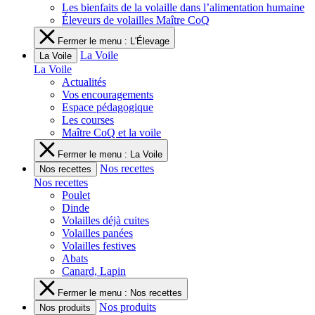
Les bienfaits de la volaille dans l’alimentation humaine
Éleveurs de volailles Maître CoQ
Fermer le menu : L'Élevage
La Voile
La Voile
La Voile
Actualités
Vos encouragements
Espace pédagogique
Les courses
Maître CoQ et la voile
Fermer le menu : La Voile
Nos recettes
Nos recettes
Nos recettes
Poulet
Dinde
Volailles déjà cuites
Volailles panées
Volailles festives
Abats
Canard, Lapin
Fermer le menu : Nos recettes
Nos produits
Nos produits