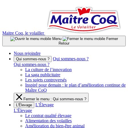
Aller
au
contenu
Maitre Coq, le volailler
Menu
Fermer
Retour
Nous rejoindre
Qui sommes-nous ?
Qui sommes-nous ?
Qui sommes-nous ?
La culture de l’innovation
La saga publicitaire
Les sujets controversés
Inspiré pour demain : le plan d’amélioration continue de
Maître CoQ
Fermer le menu : Qui sommes-nous ?
L'Élevage
L'Élevage
L'Élevage
Le contrat qualité élevage
Alimentation des volailles
Amélioration du bien-être animal