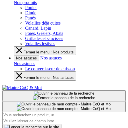
Nos produits
Poulet
Dinde
Panés
Volailles déjà cuites
Canard, Lapin
Foies, Gésiers, Abats
Grillades et saucisses
Volailles festives
Fermer le menu : Nos produits
Nos astuces
Nos astuces
Nos astuces
Le convertisseur de cuisson
Fermer le menu : Nos astuces