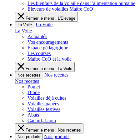
Les bienfaits de la volaille dans l’alimentation humaine
Éleveurs de volailles Maître CoQ
Fermer le menu : L'Élevage
La Voile
La Voile
La Voile
Actualités
Vos encouragements
Espace pédagogique
Les courses
Maître CoQ et la voile
Fermer le menu : La Voile
Nos recettes
Nos recettes
Nos recettes
Poulet
Dinde
Volailles déjà cuites
Volailles panées
Volailles festives
Abats
Canard, Lapin
Fermer le menu : Nos recettes
Nos produits
Nos produits