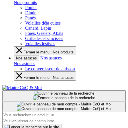
Nos produits
Poulet
Dinde
Panés
Volailles déjà cuites
Canard, Lapin
Foies, Gésiers, Abats
Grillades et saucisses
Volailles festives
Fermer le menu : Nos produits
Nos astuces
Nos astuces
Nos astuces
Le convertisseur de cuisson
Fermer le menu : Nos astuces