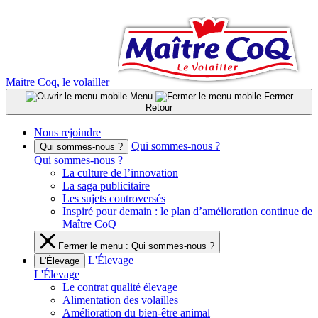
Aller
au
contenu
Maitre Coq, le volailler
Menu
Fermer
Retour
Nous rejoindre
Qui sommes-nous ?
Qui sommes-nous ?
Qui sommes-nous ?
La culture de l’innovation
La saga publicitaire
Les sujets controversés
Inspiré pour demain : le plan d’amélioration continue de
Maître CoQ
Fermer le menu : Qui sommes-nous ?
L'Élevage
L'Élevage
L'Élevage
Le contrat qualité élevage
Alimentation des volailles
Amélioration du bien-être animal