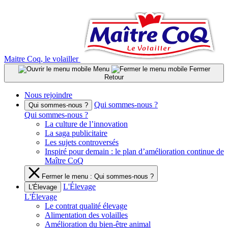
Aller
au
contenu
Maitre Coq, le volailler
Menu
Fermer
Retour
Nous rejoindre
Qui sommes-nous ?
Qui sommes-nous ?
Qui sommes-nous ?
La culture de l’innovation
La saga publicitaire
Les sujets controversés
Inspiré pour demain : le plan d’amélioration continue de
Maître CoQ
Fermer le menu : Qui sommes-nous ?
L'Élevage
L'Élevage
L'Élevage
Le contrat qualité élevage
Alimentation des volailles
Amélioration du bien-être animal