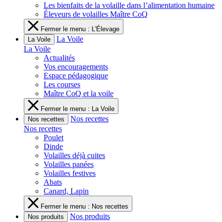
Les bienfaits de la volaille dans l’alimentation humaine
Éleveurs de volailles Maître CoQ
Fermer le menu : L'Élevage
La Voile
La Voile
La Voile
Actualités
Vos encouragements
Espace pédagogique
Les courses
Maître CoQ et la voile
Fermer le menu : La Voile
Nos recettes
Nos recettes
Nos recettes
Poulet
Dinde
Volailles déjà cuites
Volailles panées
Volailles festives
Abats
Canard, Lapin
Fermer le menu : Nos recettes
Nos produits
Nos produits