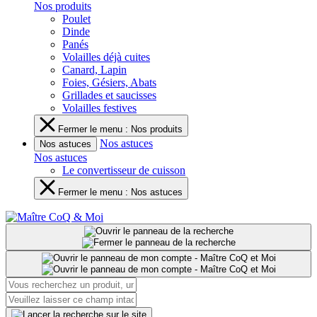
Nos produits
Poulet
Dinde
Panés
Volailles déjà cuites
Canard, Lapin
Foies, Gésiers, Abats
Grillades et saucisses
Volailles festives
Fermer le menu : Nos produits
Nos astuces
Nos astuces
Nos astuces
Le convertisseur de cuisson
Fermer le menu : Nos astuces