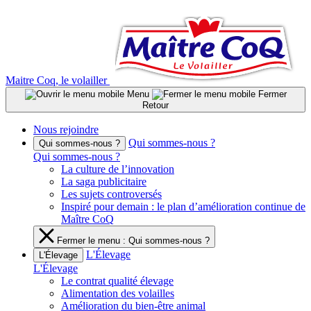
Aller
au
contenu
Maitre Coq, le volailler
Menu
Fermer
Retour
Nous rejoindre
Qui sommes-nous ?
Qui sommes-nous ?
Qui sommes-nous ?
La culture de l’innovation
La saga publicitaire
Les sujets controversés
Inspiré pour demain : le plan d’amélioration continue de
Maître CoQ
Fermer le menu : Qui sommes-nous ?
L'Élevage
L'Élevage
L'Élevage
Le contrat qualité élevage
Alimentation des volailles
Amélioration du bien-être animal