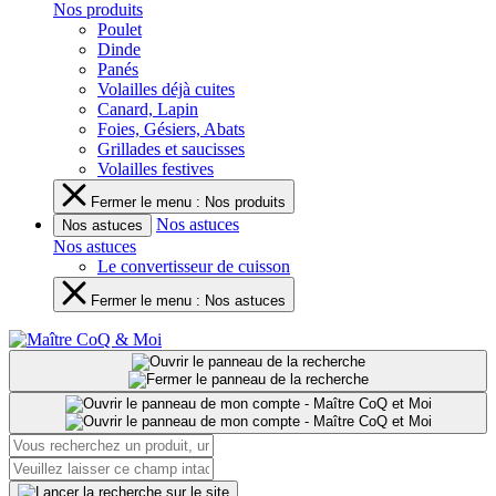
Nos produits
Poulet
Dinde
Panés
Volailles déjà cuites
Canard, Lapin
Foies, Gésiers, Abats
Grillades et saucisses
Volailles festives
Fermer le menu : Nos produits
Nos astuces
Nos astuces
Nos astuces
Le convertisseur de cuisson
Fermer le menu : Nos astuces