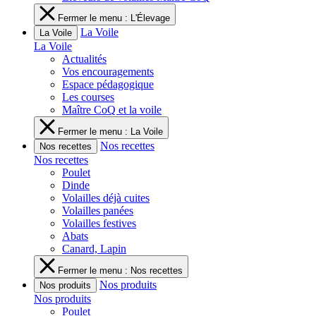
Fermer le menu : L'Élevage
La Voile
La Voile
La Voile
Actualités
Vos encouragements
Espace pédagogique
Les courses
Maître CoQ et la voile
Fermer le menu : La Voile
Nos recettes
Nos recettes
Nos recettes
Poulet
Dinde
Volailles déjà cuites
Volailles panées
Volailles festives
Abats
Canard, Lapin
Fermer le menu : Nos recettes
Nos produits
Nos produits
Nos produits
Poulet