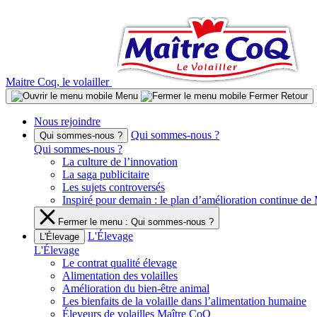
Aller
au
contenu
Maitre Coq, le volailler
Menu
Fermer
Retour
Nous rejoindre
Qui sommes-nous ?
Qui sommes-nous ?
Qui sommes-nous ?
La culture de l’innovation
La saga publicitaire
Les sujets controversés
Inspiré pour demain : le plan d’amélioration continue d
Fermer le menu : Qui sommes-nous ?
L'Élevage
L'Élevage
L'Élevage
Le contrat qualité élevage
Alimentation des volailles
Amélioration du bien-être animal
Les bienfaits de la volaille dans l’alimentation humaine
Éleveurs de volailles Maître CoQ