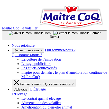
Aller
au
contenu
Maitre Coq, le volailler
Menu
Fermer
Retour
Nous rejoindre
Qui sommes-nous ?
Qui sommes-nous ?
Qui sommes-nous ?
La culture de l’innovation
La saga publicitaire
Les sujets controversés
Inspiré pour demain : le plan d’amélioration continue de
Maître CoQ
Fermer le menu : Qui sommes-nous ?
L'Élevage
L'Élevage
L'Élevage
Le contrat qualité élevage
Alimentation des volailles
Amélioration du bien-être animal