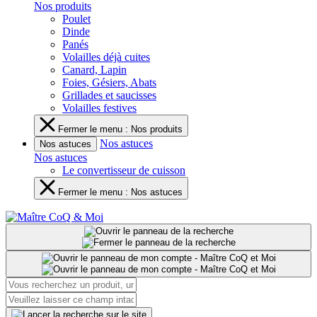
Nos produits
Poulet
Dinde
Panés
Volailles déjà cuites
Canard, Lapin
Foies, Gésiers, Abats
Grillades et saucisses
Volailles festives
Fermer le menu : Nos produits
Nos astuces
Nos astuces
Nos astuces
Le convertisseur de cuisson
Fermer le menu : Nos astuces