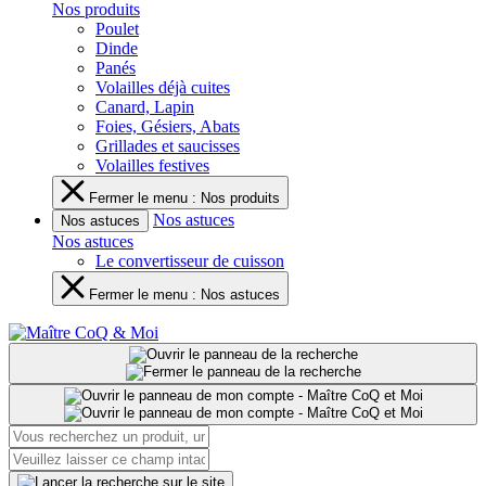
Nos produits
Poulet
Dinde
Panés
Volailles déjà cuites
Canard, Lapin
Foies, Gésiers, Abats
Grillades et saucisses
Volailles festives
Fermer le menu : Nos produits
Nos astuces
Nos astuces
Nos astuces
Le convertisseur de cuisson
Fermer le menu : Nos astuces