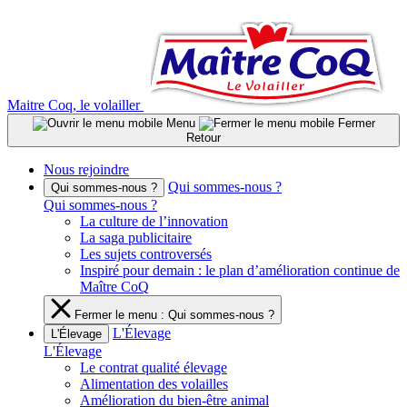
Aller
au
contenu
Maitre Coq, le volailler
Menu
Fermer
Retour
Nous rejoindre
Qui sommes-nous ?
Qui sommes-nous ?
Qui sommes-nous ?
La culture de l’innovation
La saga publicitaire
Les sujets controversés
Inspiré pour demain : le plan d’amélioration continue de
Maître CoQ
Fermer le menu : Qui sommes-nous ?
L'Élevage
L'Élevage
L'Élevage
Le contrat qualité élevage
Alimentation des volailles
Amélioration du bien-être animal