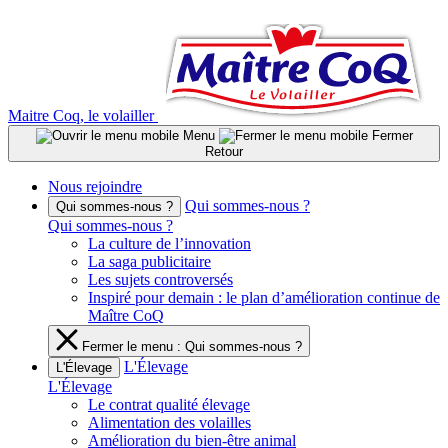
Aller
au
contenu
Maitre Coq, le volailler
Menu
Fermer
Retour
Nous rejoindre
Qui sommes-nous ?
Qui sommes-nous ?
Qui sommes-nous ?
La culture de l’innovation
La saga publicitaire
Les sujets controversés
Inspiré pour demain : le plan d’amélioration continue de
Maître CoQ
Fermer le menu : Qui sommes-nous ?
L'Élevage
L'Élevage
L'Élevage
Le contrat qualité élevage
Alimentation des volailles
Amélioration du bien-être animal