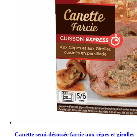
Canette semi-désossée farcie aux cèpes et girolles