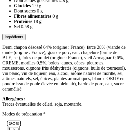
Dont acides gras saturés
4.8 g
Glucides
1.9 g
Dont sucres
0 g
Fibres alimentaires
0 g
Protéines
18 g
Sel
0.58 g
Ingrédients
Demi chapon désossé 64% (origine : France), farce 28% (viande de
dinde (origine : France), gras de porc, eau, chapelure (farine de
BLE, sel), foies de poulet (origine : France), vieil Armagnac 0,6%,
CREME, morilles 0,5%, bolets jaunes, cèpes, pleurotes,
mousserons, oignons frits déshydratés (oignons, huile de tournesol),
vin blanc, vin de liqueur, eau, alcool, arôme naturel de morille, sel,
arômes naturels, sel, épices, plantes aromatiques, blanc d'OEUF en
poudre issu de poule élevée en plein air), barde de porc, eau, sucre
caramélisé.
Allergènes :
Traces éventuelles de céleri, soja, moutarde.
Modes de préparation *