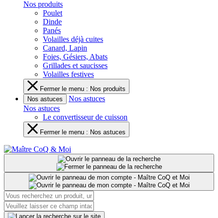
Nos produits
Poulet
Dinde
Panés
Volailles déjà cuites
Canard, Lapin
Foies, Gésiers, Abats
Grillades et saucisses
Volailles festives
Fermer le menu : Nos produits
Nos astuces
Nos astuces
Nos astuces
Le convertisseur de cuisson
Fermer le menu : Nos astuces