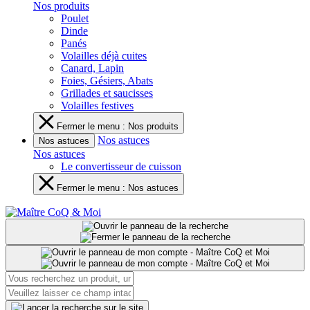
Nos produits
Poulet
Dinde
Panés
Volailles déjà cuites
Canard, Lapin
Foies, Gésiers, Abats
Grillades et saucisses
Volailles festives
Fermer le menu : Nos produits
Nos astuces
Nos astuces
Nos astuces
Le convertisseur de cuisson
Fermer le menu : Nos astuces