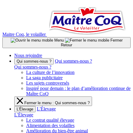
Aller
au
contenu
Maitre Coq, le volailler
Menu
Fermer
Retour
Nous rejoindre
Qui sommes-nous ?
Qui sommes-nous ?
Qui sommes-nous ?
La culture de l’innovation
La saga publicitaire
Les sujets controversés
Inspiré pour demain : le plan d’amélioration continue de
Maître CoQ
Fermer le menu : Qui sommes-nous ?
L'Élevage
L'Élevage
L'Élevage
Le contrat qualité élevage
Alimentation des volailles
Amélioration du bien-être animal