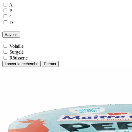
A
B
C
D
Rayons
Volaille
Surgelé
Rôtisserie
Lancer la recherche
Fermer