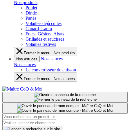
Nos produits
Poulet
Dinde
Panés
Volailles déjà cuites
Canard, Lapin
Foies, Gésiers, Abats
Grillades et saucisses
Volailles festives
Fermer le menu : Nos produits
Nos astuces
Nos astuces
Nos astuces
Le convertisseur de cuisson
Fermer le menu : Nos astuces