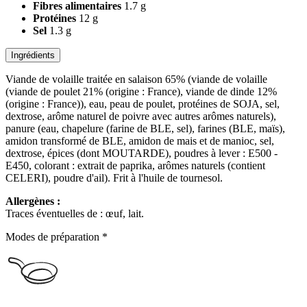
Fibres alimentaires
1.7 g
Protéines
12 g
Sel
1.3 g
Ingrédients
Viande de volaille traitée en salaison 65% (viande de volaille
(viande de poulet 21% (origine : France), viande de dinde 12%
(origine : France)), eau, peau de poulet, protéines de SOJA, sel,
dextrose, arôme naturel de poivre avec autres arômes naturels),
panure (eau, chapelure (farine de BLE, sel), farines (BLE, maïs),
amidon transformé de BLE, amidon de mais et de manioc, sel,
dextrose, épices (dont MOUTARDE), poudres à lever : E500 -
E450, colorant : extrait de paprika, arômes naturels (contient
CELERI), poudre d'ail). Frit à l'huile de tournesol.
Allergènes :
Traces éventuelles de : œuf, lait.
Modes de préparation *