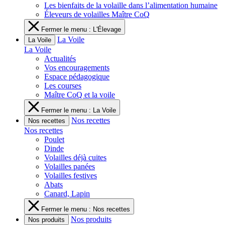
Les bienfaits de la volaille dans l’alimentation humaine
Éleveurs de volailles Maître CoQ
Fermer le menu : L'Élevage
La Voile
La Voile
La Voile
Actualités
Vos encouragements
Espace pédagogique
Les courses
Maître CoQ et la voile
Fermer le menu : La Voile
Nos recettes
Nos recettes
Nos recettes
Poulet
Dinde
Volailles déjà cuites
Volailles panées
Volailles festives
Abats
Canard, Lapin
Fermer le menu : Nos recettes
Nos produits
Nos produits