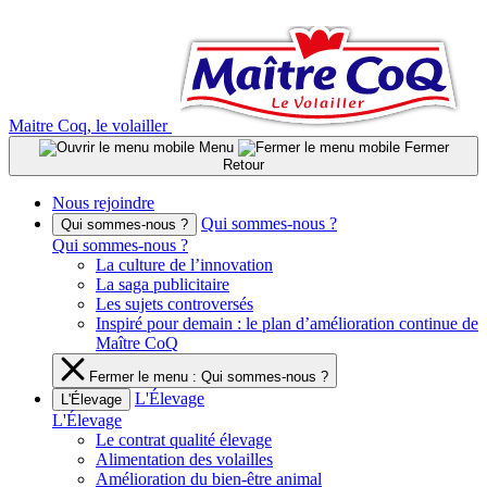
Aller
au
contenu
Maitre Coq, le volailler
Menu
Fermer
Retour
Nous rejoindre
Qui sommes-nous ?
Qui sommes-nous ?
Qui sommes-nous ?
La culture de l’innovation
La saga publicitaire
Les sujets controversés
Inspiré pour demain : le plan d’amélioration continue de
Maître CoQ
Fermer le menu : Qui sommes-nous ?
L'Élevage
L'Élevage
L'Élevage
Le contrat qualité élevage
Alimentation des volailles
Amélioration du bien-être animal