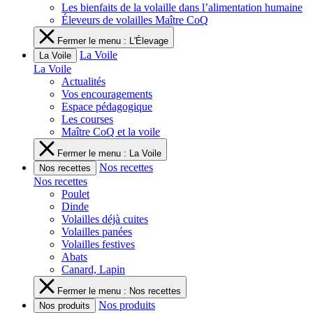
Les bienfaits de la volaille dans l’alimentation humaine
Éleveurs de volailles Maître CoQ
Fermer le menu : L'Élevage
La Voile
La Voile
La Voile
Actualités
Vos encouragements
Espace pédagogique
Les courses
Maître CoQ et la voile
Fermer le menu : La Voile
Nos recettes
Nos recettes
Nos recettes
Poulet
Dinde
Volailles déjà cuites
Volailles panées
Volailles festives
Abats
Canard, Lapin
Fermer le menu : Nos recettes
Nos produits
Nos produits