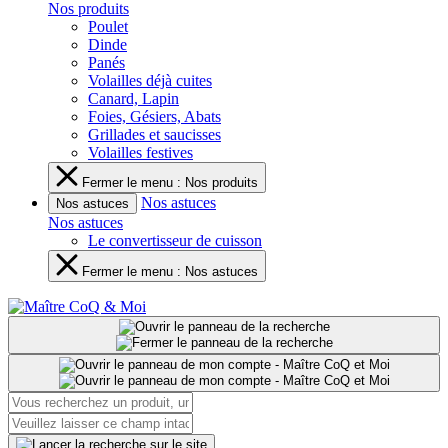
Nos produits
Poulet
Dinde
Panés
Volailles déjà cuites
Canard, Lapin
Foies, Gésiers, Abats
Grillades et saucisses
Volailles festives
Fermer le menu : Nos produits
Nos astuces
Nos astuces
Nos astuces
Le convertisseur de cuisson
Fermer le menu : Nos astuces