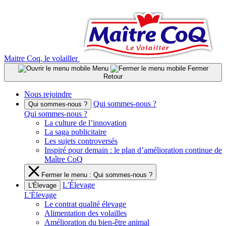
Aller
au
contenu
Maitre Coq, le volailler
Menu
Fermer
Retour
Nous rejoindre
Qui sommes-nous ?
Qui sommes-nous ?
Qui sommes-nous ?
La culture de l’innovation
La saga publicitaire
Les sujets controversés
Inspiré pour demain : le plan d’amélioration continue de
Maître CoQ
Fermer le menu : Qui sommes-nous ?
L'Élevage
L'Élevage
L'Élevage
Le contrat qualité élevage
Alimentation des volailles
Amélioration du bien-être animal