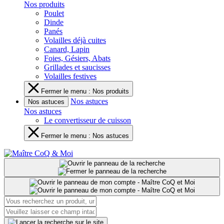
Nos produits
Poulet
Dinde
Panés
Volailles déjà cuites
Canard, Lapin
Foies, Gésiers, Abats
Grillades et saucisses
Volailles festives
Fermer le menu : Nos produits
Nos astuces
Nos astuces
Nos astuces
Le convertisseur de cuisson
Fermer le menu : Nos astuces