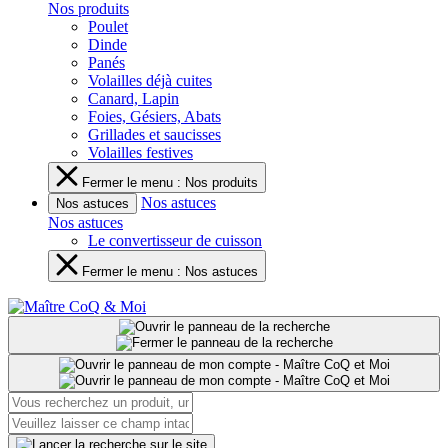
Nos produits
Poulet
Dinde
Panés
Volailles déjà cuites
Canard, Lapin
Foies, Gésiers, Abats
Grillades et saucisses
Volailles festives
Fermer le menu : Nos produits
Nos astuces
Nos astuces
Nos astuces
Le convertisseur de cuisson
Fermer le menu : Nos astuces