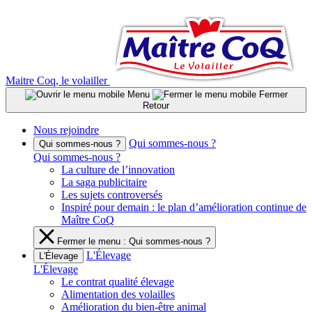
Aller
au
contenu
Maitre Coq, le volailler
Menu
Fermer
Retour
Nous rejoindre
Qui sommes-nous ?
Qui sommes-nous ?
Qui sommes-nous ?
La culture de l’innovation
La saga publicitaire
Les sujets controversés
Inspiré pour demain : le plan d’amélioration continue de
Maître CoQ
Fermer le menu : Qui sommes-nous ?
L'Élevage
L'Élevage
L'Élevage
Le contrat qualité élevage
Alimentation des volailles
Amélioration du bien-être animal