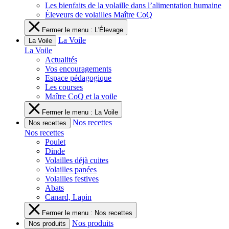
Les bienfaits de la volaille dans l’alimentation humaine
Éleveurs de volailles Maître CoQ
Fermer le menu : L'Élevage
La Voile
La Voile
La Voile
Actualités
Vos encouragements
Espace pédagogique
Les courses
Maître CoQ et la voile
Fermer le menu : La Voile
Nos recettes
Nos recettes
Nos recettes
Poulet
Dinde
Volailles déjà cuites
Volailles panées
Volailles festives
Abats
Canard, Lapin
Fermer le menu : Nos recettes
Nos produits
Nos produits