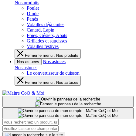
Nos produits
Poulet
Dinde
Panés
Volailles déjà cuites
Canard, Lapin
Foies, Gésiers, Abats
Grillades et saucisses
Volailles festives
Fermer le menu : Nos produits
Nos astuces
Nos astuces
Nos astuces
Le convertisseur de cuisson
Fermer le menu : Nos astuces