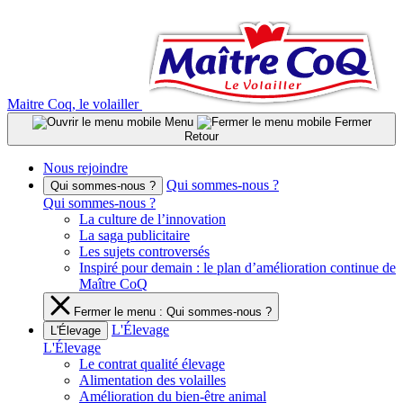
Aller
au
contenu
Maitre Coq, le volailler
Menu
Fermer
Retour
Nous rejoindre
Qui sommes-nous ?
Qui sommes-nous ?
Qui sommes-nous ?
La culture de l’innovation
La saga publicitaire
Les sujets controversés
Inspiré pour demain : le plan d’amélioration continue de
Maître CoQ
Fermer le menu : Qui sommes-nous ?
L'Élevage
L'Élevage
L'Élevage
Le contrat qualité élevage
Alimentation des volailles
Amélioration du bien-être animal