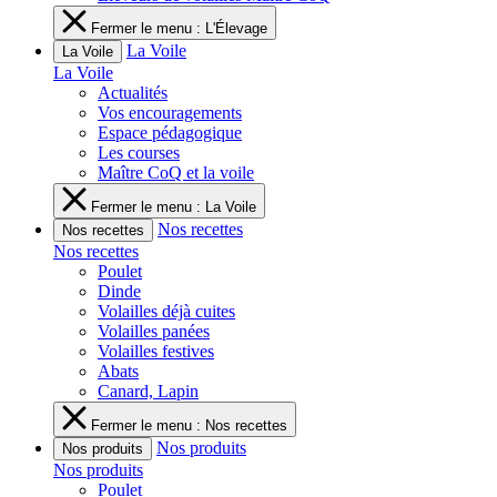
Fermer le menu : L'Élevage
La Voile
La Voile
La Voile
Actualités
Vos encouragements
Espace pédagogique
Les courses
Maître CoQ et la voile
Fermer le menu : La Voile
Nos recettes
Nos recettes
Nos recettes
Poulet
Dinde
Volailles déjà cuites
Volailles panées
Volailles festives
Abats
Canard, Lapin
Fermer le menu : Nos recettes
Nos produits
Nos produits
Nos produits
Poulet