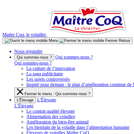
Aller
au
contenu
Maitre Coq, le volailler
Menu
Fermer
Retour
Nous rejoindre
Qui sommes-nous ?
Qui sommes-nous ?
Qui sommes-nous ?
La culture de l’innovation
La saga publicitaire
Les sujets controversés
Inspiré pour demain : le plan d’amélioration continue d
Fermer le menu : Qui sommes-nous ?
L'Élevage
L'Élevage
L'Élevage
Le contrat qualité élevage
Alimentation des volailles
Amélioration du bien-être animal
Les bienfaits de la volaille dans l’alimentation humaine
Éleveurs de volailles Maître CoQ