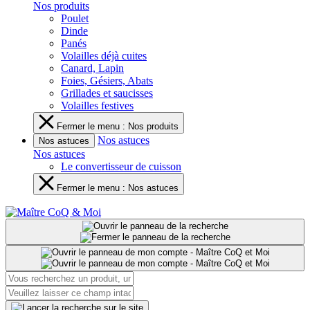
Nos produits
Poulet
Dinde
Panés
Volailles déjà cuites
Canard, Lapin
Foies, Gésiers, Abats
Grillades et saucisses
Volailles festives
Fermer le menu : Nos produits
Nos astuces
Nos astuces
Nos astuces
Le convertisseur de cuisson
Fermer le menu : Nos astuces