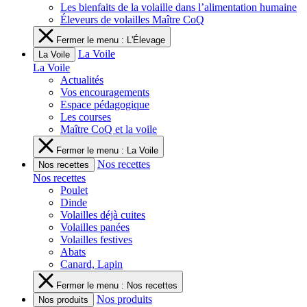
Les bienfaits de la volaille dans l’alimentation humaine
Éleveurs de volailles Maître CoQ
Fermer le menu : L'Élevage
La Voile
La Voile
La Voile
Actualités
Vos encouragements
Espace pédagogique
Les courses
Maître CoQ et la voile
Fermer le menu : La Voile
Nos recettes
Nos recettes
Nos recettes
Poulet
Dinde
Volailles déjà cuites
Volailles panées
Volailles festives
Abats
Canard, Lapin
Fermer le menu : Nos recettes
Nos produits
Nos produits