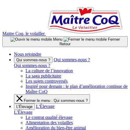
Aller
au
contenu
Maitre Coq, le volailler
Menu
Fermer
Retour
Nous rejoindre
Qui sommes-nous ?
Qui sommes-nous ?
Qui sommes-nous ?
La culture de l’innovation
La saga publicitaire
Les sujets controversés
Inspiré pour demain : le plan d’amélioration continue de
Maître CoQ
Fermer le menu : Qui sommes-nous ?
L'Élevage
L'Élevage
L'Élevage
Le contrat qualité élevage
Alimentation des volailles
Amélioration du bien-être animal