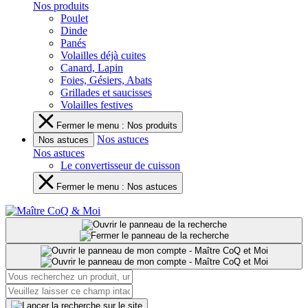
Nos produits
Poulet
Dinde
Panés
Volailles déjà cuites
Canard, Lapin
Foies, Gésiers, Abats
Grillades et saucisses
Volailles festives
Fermer le menu : Nos produits
Nos astuces
Nos astuces
Nos astuces
Le convertisseur de cuisson
Fermer le menu : Nos astuces