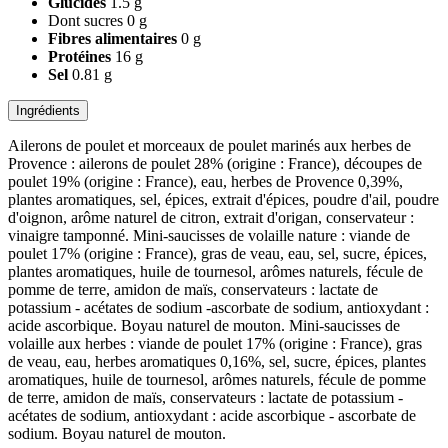
Glucides
1.5 g
Dont sucres
0 g
Fibres alimentaires
0 g
Protéines
16 g
Sel
0.81 g
Ingrédients
Ailerons de poulet et morceaux de poulet marinés aux herbes de
Provence : ailerons de poulet 28% (origine : France), découpes de
poulet 19% (origine : France), eau, herbes de Provence 0,39%,
plantes aromatiques, sel, épices, extrait d'épices, poudre d'ail, poudre
d'oignon, arôme naturel de citron, extrait d'origan, conservateur :
vinaigre tamponné. Mini-saucisses de volaille nature : viande de
poulet 17% (origine : France), gras de veau, eau, sel, sucre, épices,
plantes aromatiques, huile de tournesol, arômes naturels, fécule de
pomme de terre, amidon de maïs, conservateurs : lactate de
potassium - acétates de sodium -ascorbate de sodium, antioxydant :
acide ascorbique. Boyau naturel de mouton. Mini-saucisses de
volaille aux herbes : viande de poulet 17% (origine : France), gras
de veau, eau, herbes aromatiques 0,16%, sel, sucre, épices, plantes
aromatiques, huile de tournesol, arômes naturels, fécule de pomme
de terre, amidon de maïs, conservateurs : lactate de potassium -
acétates de sodium, antioxydant : acide ascorbique - ascorbate de
sodium. Boyau naturel de mouton.