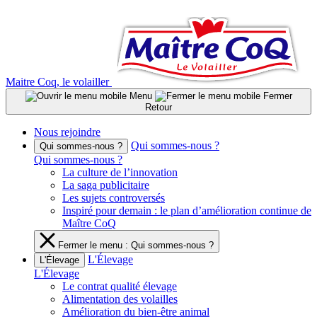
Aller
au
contenu
Maitre Coq, le volailler
Menu
Fermer
Retour
Nous rejoindre
Qui sommes-nous ?
Qui sommes-nous ?
Qui sommes-nous ?
La culture de l’innovation
La saga publicitaire
Les sujets controversés
Inspiré pour demain : le plan d’amélioration continue de
Maître CoQ
Fermer le menu : Qui sommes-nous ?
L'Élevage
L'Élevage
L'Élevage
Le contrat qualité élevage
Alimentation des volailles
Amélioration du bien-être animal