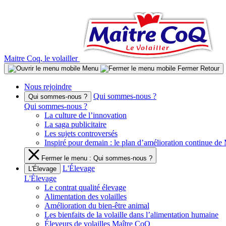
Aller
au
contenu
Maitre Coq, le volailler
Menu
Fermer
Retour
Nous rejoindre
Qui sommes-nous ?
Qui sommes-nous ?
Qui sommes-nous ?
La culture de l’innovation
La saga publicitaire
Les sujets controversés
Inspiré pour demain : le plan d’amélioration continue d
Fermer le menu : Qui sommes-nous ?
L'Élevage
L'Élevage
L'Élevage
Le contrat qualité élevage
Alimentation des volailles
Amélioration du bien-être animal
Les bienfaits de la volaille dans l’alimentation humaine
Éleveurs de volailles Maître CoQ