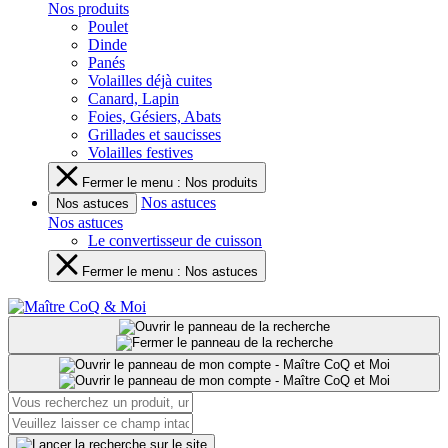
Nos produits
Poulet
Dinde
Panés
Volailles déjà cuites
Canard, Lapin
Foies, Gésiers, Abats
Grillades et saucisses
Volailles festives
Fermer le menu : Nos produits
Nos astuces
Nos astuces
Nos astuces
Le convertisseur de cuisson
Fermer le menu : Nos astuces