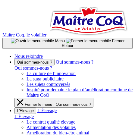
Aller
au
contenu
Maitre Coq, le volailler
Menu
Fermer
Retour
Nous rejoindre
Qui sommes-nous ?
Qui sommes-nous ?
Qui sommes-nous ?
La culture de l’innovation
La saga publicitaire
Les sujets controversés
Inspiré pour demain : le plan d’amélioration continue de
Maître CoQ
Fermer le menu : Qui sommes-nous ?
L'Élevage
L'Élevage
L'Élevage
Le contrat qualité élevage
Alimentation des volailles
Amélioration du bien-être animal