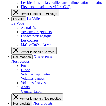
Les bienfaits de la volaille dans l’alimentation humaine
Éleveurs de volailles Maître CoQ
Fermer le menu : L'Élevage
La Voile
La Voile
La Voile
Actualités
Vos encouragements
Espace pédagogique
Les courses
Maître CoQ et la voile
Fermer le menu : La Voile
Nos recettes
Nos recettes
Nos recettes
Poulet
Dinde
Volailles déjà cuites
Volailles panées
Volailles festives
Abats
Canard, Lapin
Fermer le menu : Nos recettes
Nos produits
Nos produits